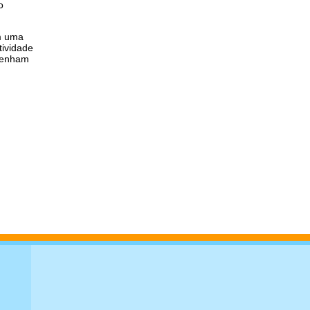
o
 uma
tividade
enham