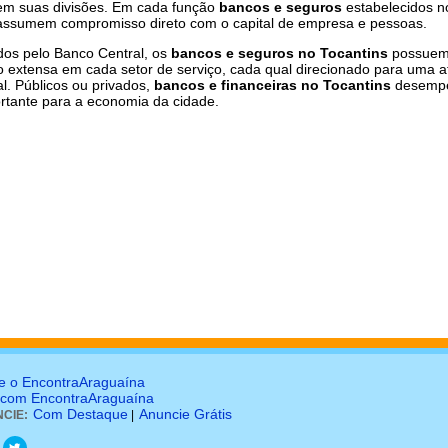
em suas divisões. Em cada função
bancos e seguros
estabelecidos n
assumem compromisso direto com o capital de empresa e pessoas.
os pelo Banco Central, os
bancos e seguros no Tocantins
possuem
o extensa em cada setor de serviço, cada qual direcionado para uma a
l. Públicos ou privados,
bancos e financeiras no Tocantins
desemp
rtante para a economia da cidade.
e o EncontraAraguaína
 com EncontraAraguaína
Com Destaque
Anuncie Grátis
CIE:
|