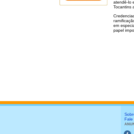
atendê-lo 
Tocantins 
Credenciad
ramificaçã
em especia
papel impo
Sobr
Fale
ANUN