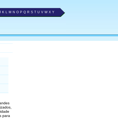
J
K
L
M
N
O
P
Q
R
S
T
U
V
W
X
Y
randes
izados,
cidade
s para