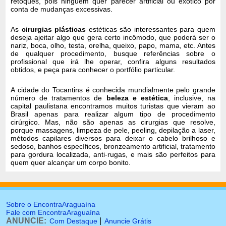
retoques, pois ninguém quer parecer artificial ou exótico por
conta de mudanças excessivas.
As
cirurgias plásticas
estéticas são interessantes para quem
deseja ajeitar algo que gera certo incômodo, que poderá ser o
nariz, boca, olho, testa, orelha, queixo, papo, mama, etc. Antes
de qualquer procedimento, busque referências sobre o
profissional que irá lhe operar, confira alguns resultados
obtidos, e peça para conhecer o portfólio particular.
A cidade do Tocantins é conhecida mundialmente pelo grande
número de tratamentos de
beleza e estética
, inclusive, na
capital paulistana encontramos muitos turistas que vieram ao
Brasil apenas para realizar algum tipo de procedimento
cirúrgico. Mas, não são apenas as cirurgias que resolve,
porque massagens, limpeza de pele, peeling, depilação a laser,
métodos capilares diversos para deixar o cabelo brilhoso e
sedoso, banhos específicos, bronzeamento artificial, tratamento
para gordura localizada, anti-rugas, e mais são perfeitos para
quem quer alcançar um corpo bonito.
Sobre o EncontraAraguaína
Fale com EncontraAraguaína
ANUNCIE:
|
Com Destaque
Anuncie Grátis