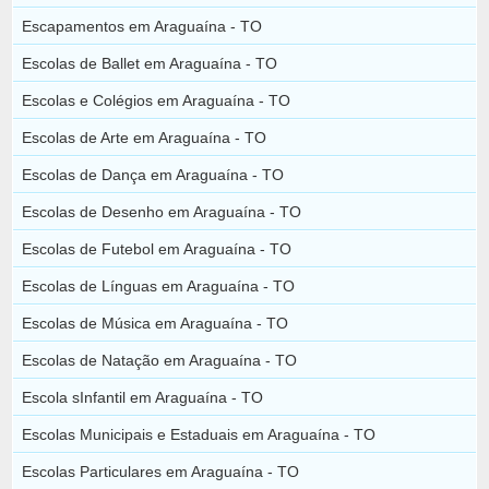
Escapamentos em Araguaína - TO
Escolas de Ballet em Araguaína - TO
Escolas e Colégios em Araguaína - TO
Escolas de Arte em Araguaína - TO
Escolas de Dança em Araguaína - TO
Escolas de Desenho em Araguaína - TO
Escolas de Futebol em Araguaína - TO
Escolas de Línguas em Araguaína - TO
Escolas de Música em Araguaína - TO
Escolas de Natação em Araguaína - TO
Escola sInfantil em Araguaína - TO
Escolas Municipais e Estaduais em Araguaína - TO
Escolas Particulares em Araguaína - TO