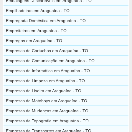
Embalagens Descartáveis em Araguaína - TO
Empilhadeiras em Araguaína - TO
Empregada Doméstica em Araguaína - TO
Empreiteiros em Araguaína - TO
Empregos em Araguaína - TO
Empresas de Cartuchos em Araguaína - TO
Empresas de Comunicação em Araguaína - TO
Empresas de Informática em Araguaína - TO
Empresas de Limpeza em Araguaína - TO
Empresas de Lixeira em Araguaína - TO
Empresas de Motoboys em Araguaína - TO
Empresas de Mudanças em Araguaína - TO
Empresas de Topografia em Araguaína - TO
Empresas de Transportes em Araguaína - TO