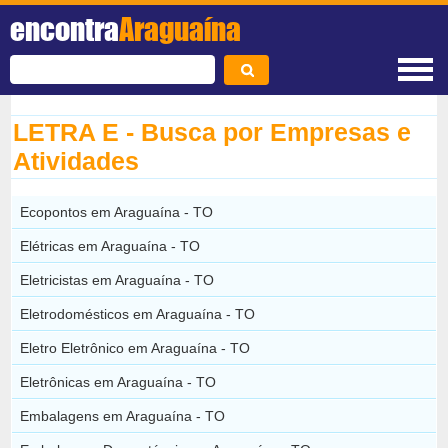
encontra
Araguaína
LETRA E - Busca por Empresas e
Atividades
Ecopontos em Araguaína - TO
Elétricas em Araguaína - TO
Eletricistas em Araguaína - TO
Eletrodomésticos em Araguaína - TO
Eletro Eletrônico em Araguaína - TO
Eletrônicas em Araguaína - TO
Embalagens em Araguaína - TO