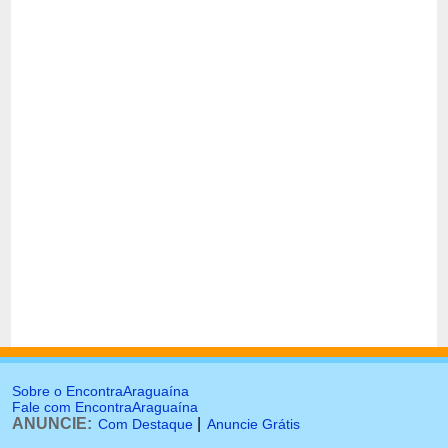
Sobre o EncontraAraguaína
Fale com EncontraAraguaína
ANUNCIE:
|
Com Destaque
Anuncie Grátis