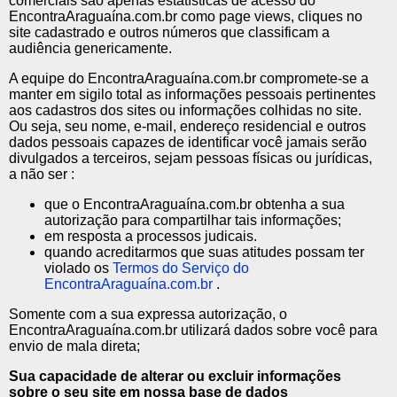
comerciais são apenas estatísticas de acesso do
EncontraAraguaína.com.br como page views, cliques no
site cadastrado e outros números que classificam a
audiência genericamente.
A equipe do EncontraAraguaína.com.br compromete-se a
manter em sigilo total as informações pessoais pertinentes
aos cadastros dos sites ou informações colhidas no site.
Ou seja, seu nome, e-mail, endereço residencial e outros
dados pessoais capazes de identificar você jamais serão
divulgados a terceiros, sejam pessoas físicas ou jurídicas,
a não ser :
que o EncontraAraguaína.com.br obtenha a sua
autorização para compartilhar tais informações;
em resposta a processos judicais.
quando acreditarmos que suas atitudes possam ter
violado os
Termos do Serviço do
EncontraAraguaína.com.br
.
Somente com a sua expressa autorização, o
EncontraAraguaína.com.br utilizará dados sobre você para
envio de mala direta;
Sua capacidade de alterar ou excluir informações
sobre o seu site em nossa base de dados