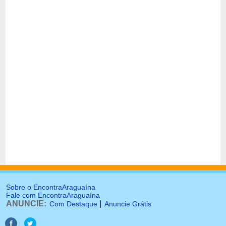
Sobre o EncontraAraguaína
Fale com EncontraAraguaína
ANUNCIE:
|
Com Destaque
Anuncie Grátis