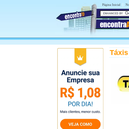
|
Página Inicial
No
encontra
Táxis