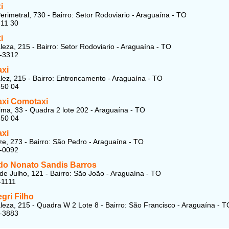
i
erimetral, 730 - Bairro: Setor Rodoviario - Araguaína - TO
 11 30
i
leza, 215 - Bairro: Setor Rodoviario - Araguaína - TO
4-3312
axi
lez, 215 - Bairro: Entroncamento - Araguaína - TO
 50 04
axi Comotaxi
ma, 33 - Quadra 2 lote 202 - Araguaína - TO
 50 04
axi
e, 273 - Bairro: São Pedro - Araguaína - TO
4-0092
o Nonato Sandis Barros
de Julho, 121 - Bairro: São João - Araguaína - TO
-1111
egri Filho
leza, 215 - Quadra W 2 Lote 8 - Bairro: São Francisco - Araguaína - T
4-3883