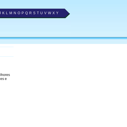
J
K
L
M
N
O
P
Q
R
S
T
U
V
W
X
Y
elhores
nes e