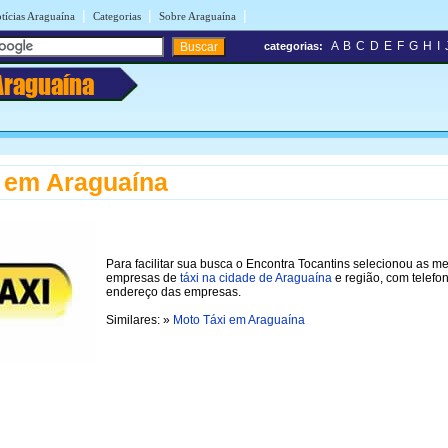
|
|
|
tícias Araguaína
Categorias
Sobre Araguaína
A
B
C
D
E
F
G
H
I
categorias:
Araguaína
 em Araguaína
Para facilitar sua busca o Encontra Tocantins selecionou as m
empresas de
táxi na cidade de Araguaína
e região, com telefo
endereço das empresas.
Similares: »
Moto Táxi em Araguaína