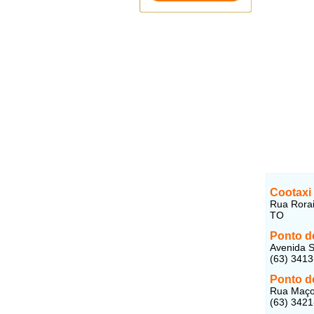
Cootaxi
Rua Rorai
TO
Ponto d
Avenida S
(63) 341
Ponto d
Rua Maçon
(63) 342