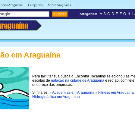
|
|
|
tícias Araguaína
Categorias
Sobre Araguaína
A
B
C
D
E
F
G
H
I
categorias:
Araguaína
ão em Araguaína
Para facilitar sua busca o Encontra Tocantins selecionou as m
escolas de
natação na cidade de Araguaína
e região, com tele
endereço das empresas.
Similares: »
Academias em Araguaína
»
Fitness em Araguaína
Hidroginástica em Araguaína