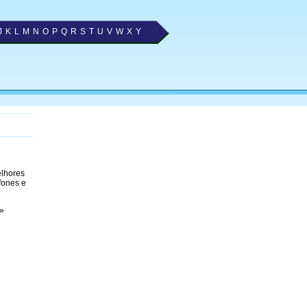
J
K
L
M
N
O
P
Q
R
S
T
U
V
W
X
Y
elhores
fones e
»