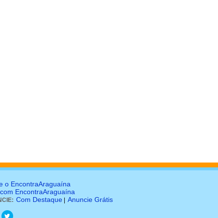
e o EncontraAraguaína
 com EncontraAraguaína
Com Destaque
Anuncie Grátis
CIE:
|