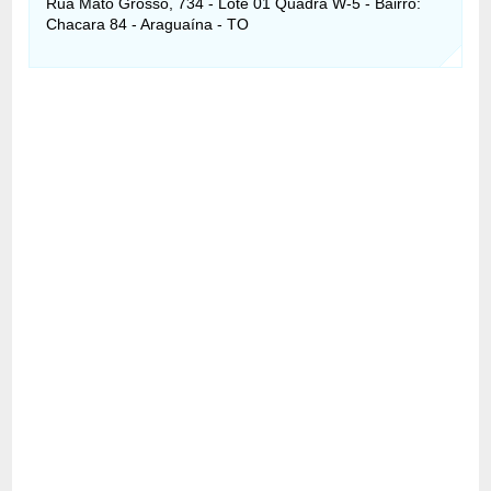
Rua Mato Grosso, 734 - Lote 01 Quadra W-5 - Bairro:
Chacara 84 - Araguaína - TO