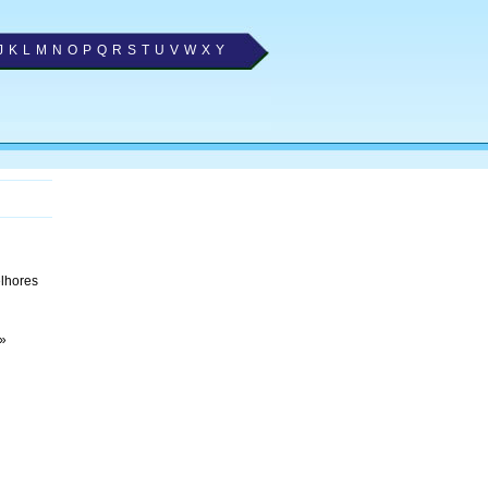
J
K
L
M
N
O
P
Q
R
S
T
U
V
W
X
Y
elhores
»