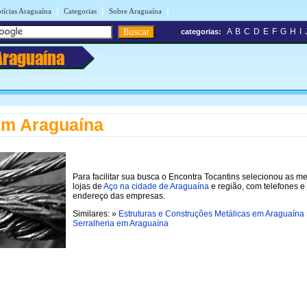
|
|
|
tícias Araguaína
Categorias
Sobre Araguaína
A
B
C
D
E
F
G
H
I
categorias:
Araguaína
em Araguaína
Para facilitar sua busca o Encontra Tocantins selecionou as m
lojas de
Aço na cidade de Araguaína
e região, com telefones e
endereço das empresas.
Similares: »
Estruturas e Construções Metálicas em Araguaína
Serralheria em Araguaína