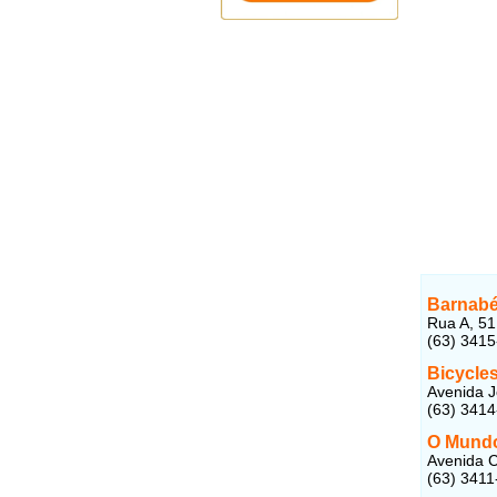
Barnabé
Rua A, 51
(63) 341
Bicycle
Avenida J
(63) 341
O Mundo
Avenida C
(63) 3411