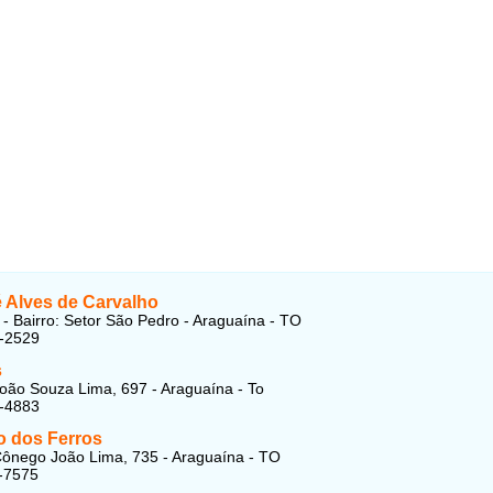
 Alves de Carvalho
 - Bairro: Setor São Pedro - Araguaína - TO
5-2529
s
oão Souza Lima, 697 - Araguaína - To
4-4883
 dos Ferros
ônego João Lima, 735 - Araguaína - TO
-7575