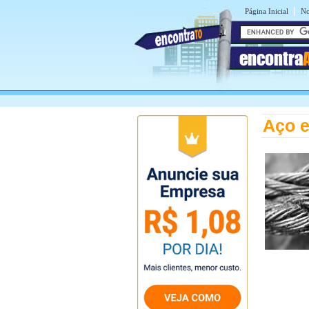
|
Página Inicial
No
encontra
Aço 