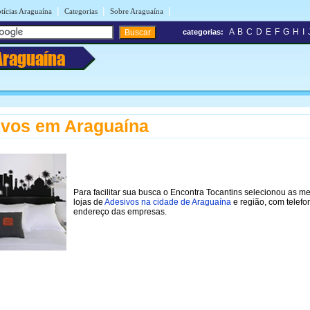
|
|
|
tícias Araguaína
Categorias
Sobre Araguaína
A
B
C
D
E
F
G
H
I
categorias:
Araguaína
ivos em Araguaína
Para facilitar sua busca o Encontra Tocantins selecionou as m
lojas de
Adesivos na cidade de Araguaína
e região, com telefo
endereço das empresas.