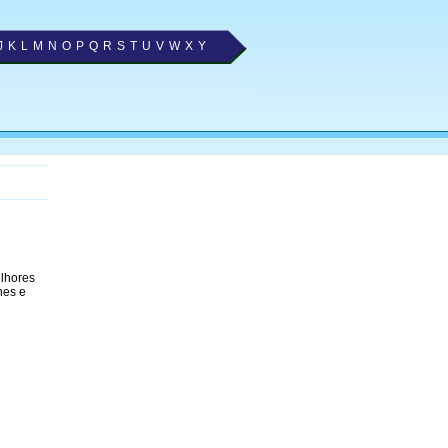
J
K
L
M
N
O
P
Q
R
S
T
U
V
W
X
Y
elhores
nes e