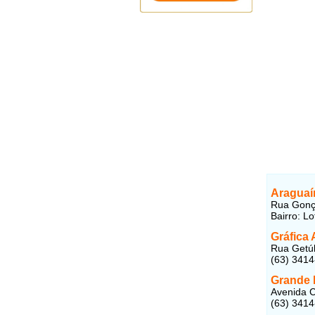
Araguaí
Rua Gonça
Bairro: L
Gráfica 
Rua Getúl
(63) 341
Grande 
Avenida C
(63) 341