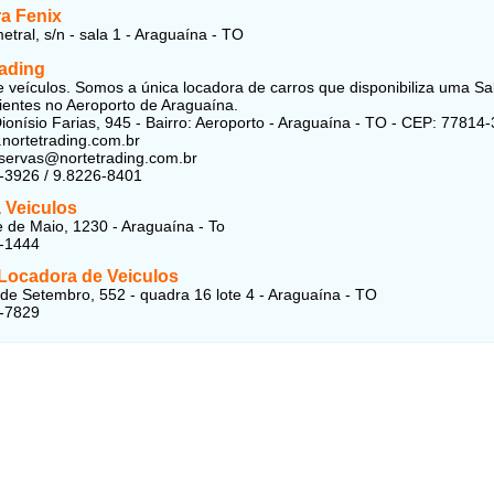
a Fenix
etral, s/n - sala 1 - Araguaína - TO
rading
e veículos. Somos a única locadora de carros que disponibiliza uma Sa
lientes no Aeroporto de Araguaína.
ionísio Farias, 945 - Bairro: Aeroporto - Araguaína - TO - CEP: 77814
.nortetrading.com.br
eservas@nortetrading.com.br
-3926 / 9.8226-8401
 Veiculos
 de Maio, 1230 - Araguaína - To
3-1444
 Locadora de Veiculos
de Setembro, 552 - quadra 16 lote 4 - Araguaína - TO
4-7829