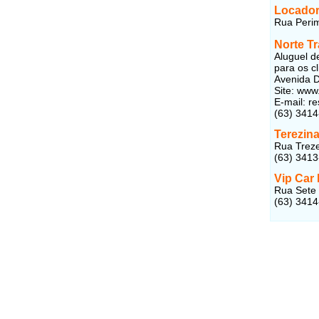
Locador
Rua Perim
Norte T
Aluguel d
para os c
Avenida D
Site: www
E-mail: r
(63) 3414
Terezina
Rua Treze
(63) 341
Vip Car
Rua Sete 
(63) 341