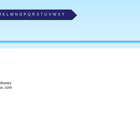
J
K
L
M
N
O
P
Q
R
S
T
U
V
W
X
Y
elhores
ão, com