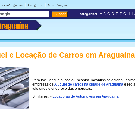
|
|
|
tícias Araguaína
Categorias
Sobre Araguaína
A
B
C
D
E
F
G
H
I
categorias:
Araguaína
el e Locação de Carros em Araguaína
Para facilitar sua busca o Encontra Tocantins selecionou as m
empresas de
Aluguel de carros na cidade de Araguaína
e regi
telefones e endereço das empresas.
Similares: »
Locadoras de Automóveis em Araguaína