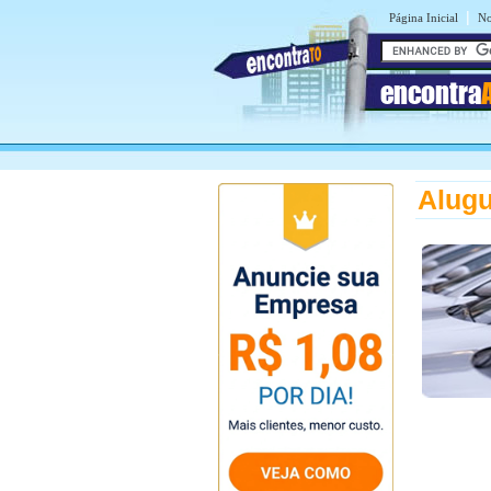
|
Página Inicial
No
encontra
Alugu