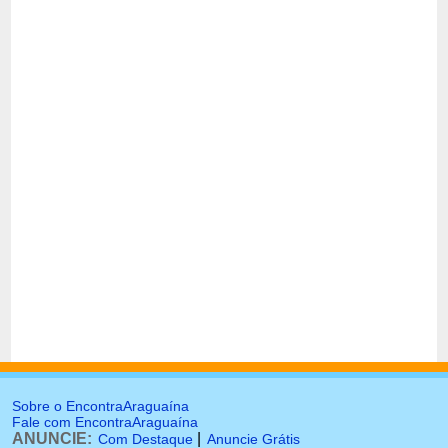
Sobre o EncontraAraguaína
Fale com EncontraAraguaína
ANUNCIE:
|
Com Destaque
Anuncie Grátis