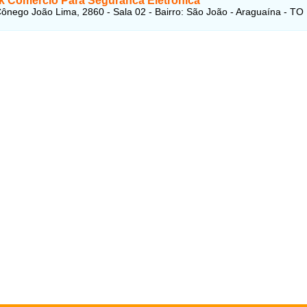
k Comércio Para Seguranca Eletronica
ônego João Lima, 2860 - Sala 02 - Bairro: São João - Araguaína - TO