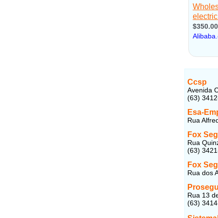
Ccsp
Avenida C
(63) 341
Esa-Emp
Rua Alfre
Fox Segu
Rua Quinz
(63) 342
Fox Segu
Rua dos A
Prosegu
Rua 13 de
(63) 341