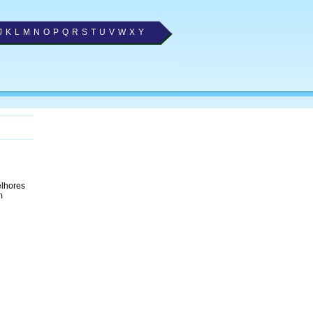
J
K
L
M
N
O
P
Q
R
S
T
U
V
W
X
Y
elhores
m