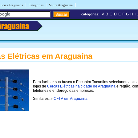
|
|
|
tícias Araguaína
Categorias
Sobre Araguaína
A
B
C
D
E
F
G
H
I
categorias:
Araguaína
s Elétricas em Araguaína
Para facilitar sua busca o Encontra Tocantins selecionou as m
lojas de
Cercas Elétricas na cidade de Araguaína
e região, co
telefones e endereço das empresas.
Similares: »
CFTV em Araguaína