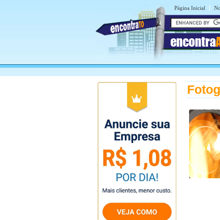
|
Página Inicial
No
encontra
Fotog