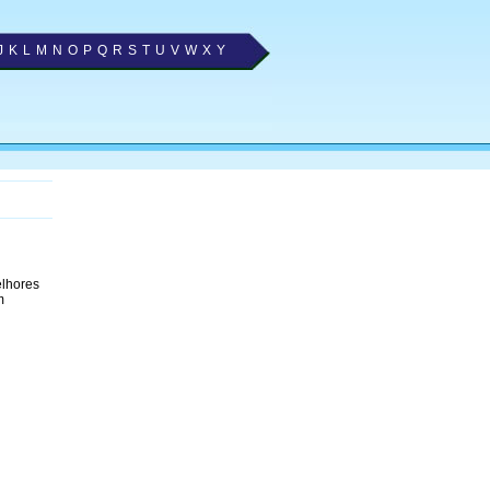
J
K
L
M
N
O
P
Q
R
S
T
U
V
W
X
Y
elhores
m