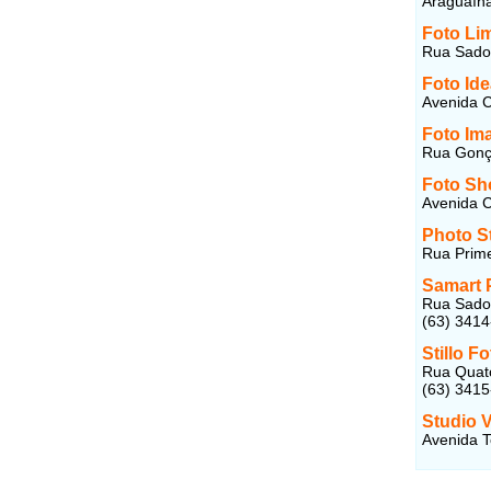
Araguaín
Foto Lim
Rua Sadoc
Foto Ide
Avenida C
Foto Im
Rua Gonça
Foto S
Avenida C
Photo St
Rua Prime
Samart P
Rua Sadoc
(63) 341
Stillo F
Rua Quato
(63) 341
Studio 
Avenida T