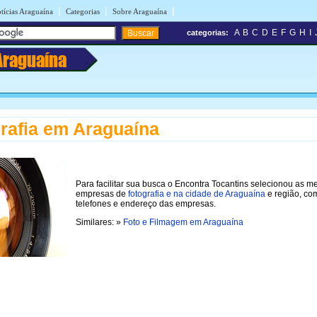
|
|
|
tícias Araguaína
Categorias
Sobre Araguaína
A
B
C
D
E
F
G
H
I
categorias:
Araguaína
rafia em Araguaína
Para facilitar sua busca o Encontra Tocantins selecionou as m
empresas de
fotografia e na cidade de Araguaína
e região, co
telefones e endereço das empresas.
Similares: »
Foto e Filmagem em Araguaína