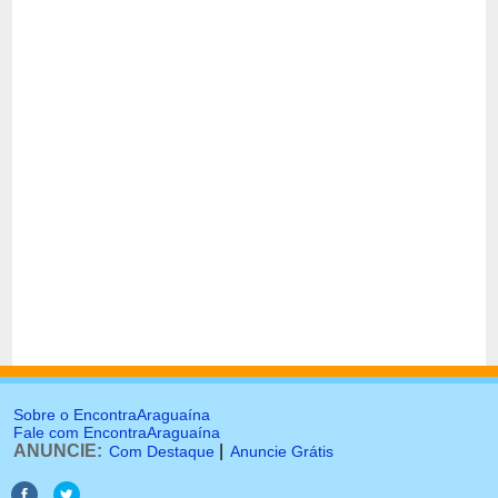
Sobre o EncontraAraguaína
Fale com EncontraAraguaína
ANUNCIE:
|
Com Destaque
Anuncie Grátis