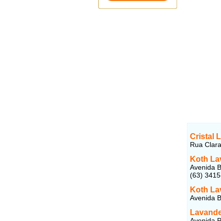
Cristal 
Rua Clara
Koth La
Avenida B
(63) 341
Koth La
Avenida B
Lavande
Avenida P