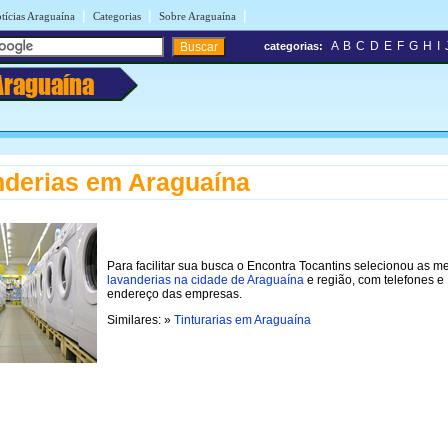
|
|
|
tícias Araguaína
Categorias
Sobre Araguaína
A
B
C
D
E
F
G
H
I
categorias:
Araguaína
derias em Araguaína
Para facilitar sua busca o Encontra Tocantins selecionou as m
lavanderias na cidade de Araguaína
e região, com telefones e
endereço das empresas.
Similares: »
Tinturarias em Araguaína