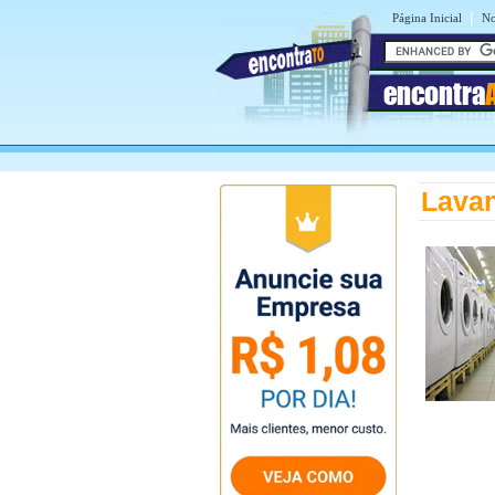
|
Página Inicial
No
encontra
Lavan