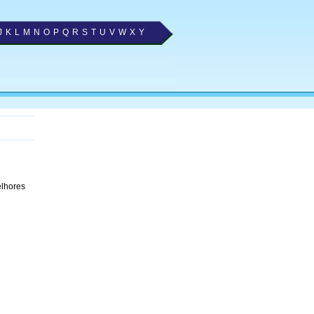
J
K
L
M
N
O
P
Q
R
S
T
U
V
W
X
Y
elhores