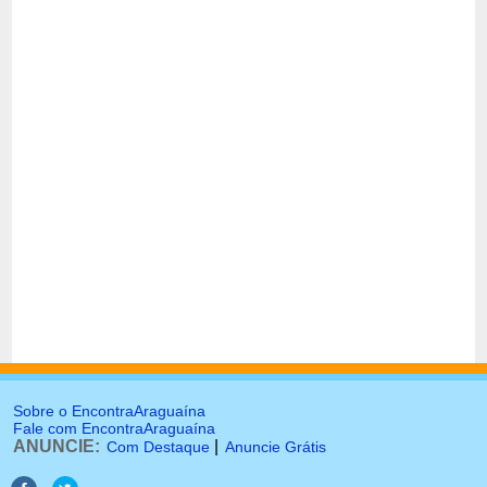
Sobre o EncontraAraguaína
Fale com EncontraAraguaína
ANUNCIE:
|
Com Destaque
Anuncie Grátis