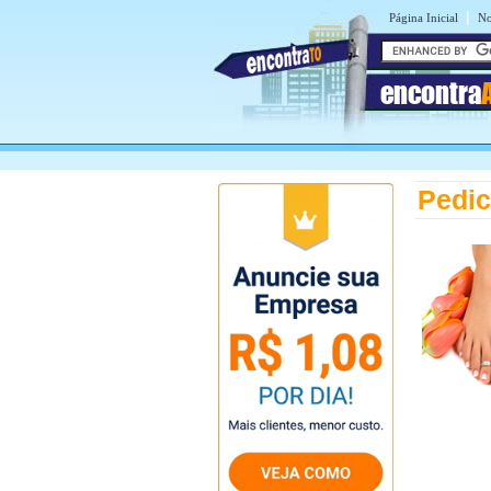
|
Página Inicial
No
encontra
Pedic