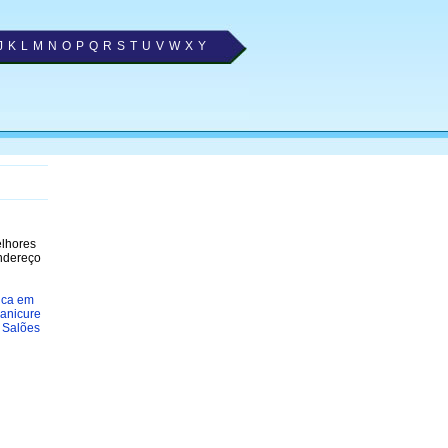
J
K
L
M
N
O
P
Q
R
S
T
U
V
W
X
Y
elhores
endereço
tica em
anicure
»
Salões