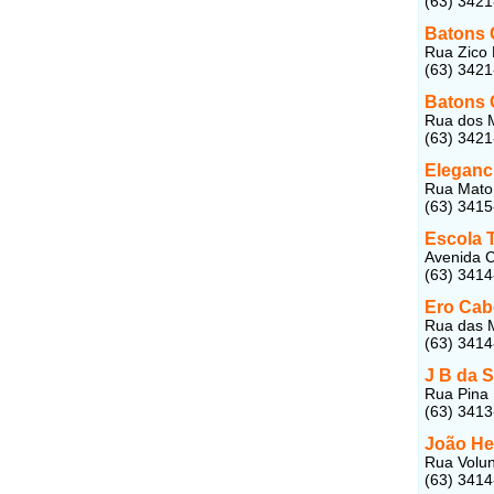
(63) 342
Batons 
Rua Zico 
(63) 342
Batons 
Rua dos M
(63) 342
Eleganc
Rua Mato 
(63) 341
Escola 
Avenida C
(63) 341
Ero Cab
Rua das M
(63) 341
J B da S
Rua Pina 
(63) 341
João He
Rua Volun
(63) 341