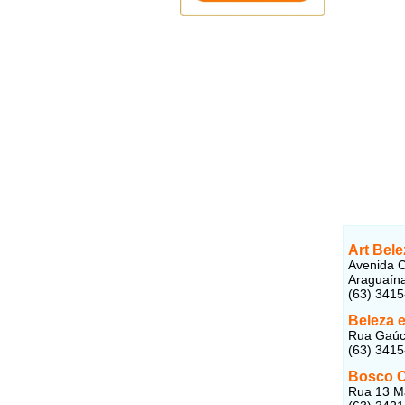
Art Bele
Avenida C
Araguaín
(63) 341
Beleza e
Rua Gaúch
(63) 341
Bosco C
Rua 13 Ma