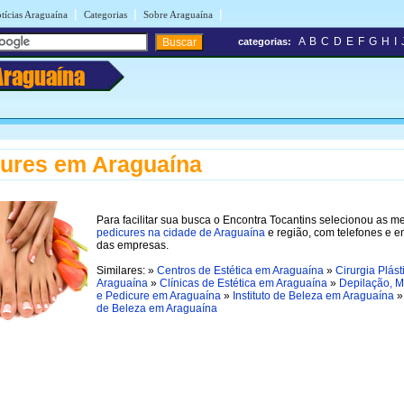
|
|
|
tícias Araguaína
Categorias
Sobre Araguaína
A
B
C
D
E
F
G
H
I
categorias:
Araguaína
ures em Araguaína
Para facilitar sua busca o Encontra Tocantins selecionou as m
pedicures na cidade de Araguaína
e região, com telefones e 
das empresas.
Similares: »
Centros de Estética em Araguaína
»
Cirurgia Plás
Araguaína
»
Clínicas de Estética em Araguaína
»
Depilação, M
e Pedicure em Araguaína
»
Instituto de Beleza em Araguaína
de Beleza em Araguaína