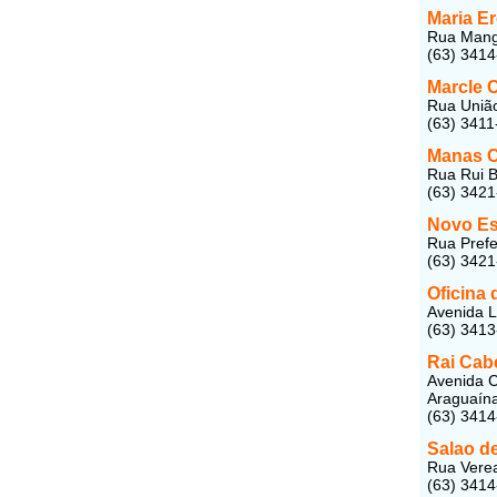
Maria Er
Rua Mangu
(63) 341
Marcle C
Rua União
(63) 3411
Manas C
Rua Rui B
(63) 342
Novo Est
Rua Prefe
(63) 342
Oficina 
Avenida L
(63) 3413
Rai Cabe
Avenida C
Araguaín
(63) 341
Salao d
Rua Verea
(63) 341