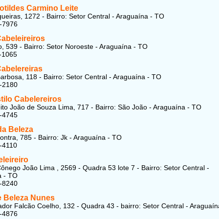
otildes Carmino Leite
eiras, 1272 - Bairro: Setor Central - Araguaína - TO
4-7976
abeleireiros
, 539 - Bairro: Setor Noroeste - Araguaína - TO
-1065
abelereiras
arbosa, 118 - Bairro: Setor Central - Araguaína - TO
1-2180
ilo Cabelereiros
ito João de Souza Lima, 717 - Bairro: São João - Araguaína - TO
1-4745
da Beleza
ontra, 785 - Bairro: Jk - Araguaína - TO
-4110
leireiro
ônego João Lima , 2569 - Quadra 53 lote 7 - Bairro: Setor Central -
a - TO
4-8240
e Beleza Nunes
dor Falcão Coelho, 132 - Quadra 43 - bairro: Setor Central - Araguaín
4-4876