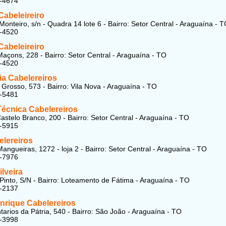
1-4674
Cabeleireiro
Monteiro, s/n - Quadra 14 lote 6 - Bairro: Setor Central - Araguaína - 
1-4520
Cabeleireiro
açons, 228 - Bairro: Setor Central - Araguaína - TO
1-4520
ia Cabelereiros
Grosso, 573 - Bairro: Vila Nova - Araguaína - TO
5-5481
Técnica Cabelereiros
astelo Branco, 200 - Bairro: Setor Central - Araguaína - TO
4-5915
elereiros
angueiras, 1272 - loja 2 - Bairro: Setor Central - Araguaína - TO
4-7976
ilveira
Pinto, S/N - Bairro: Loteamento de Fátima - Araguaína - TO
3-2137
nrique Cabelereiros
tarios da Pátria, 540 - Bairro: São João - Araguaína - TO
4-3998