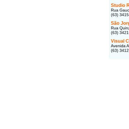
Studio 
Rua Gauch
(63) 341
São Jor
Rua Quinz
(63) 342
Visual C
Avenida A
(63) 341