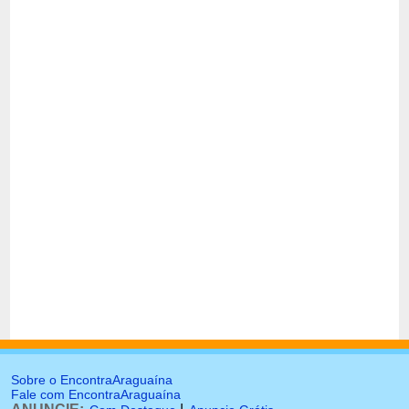
Sobre o EncontraAraguaína
Fale com EncontraAraguaína