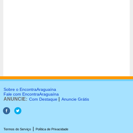
Sobre o EncontraAraguaína
Fale com EncontraAraguaína
ANUNCIE:
|
Com Destaque
Anuncie Grátis
|
Termos do Serviço
Política de Privacidade