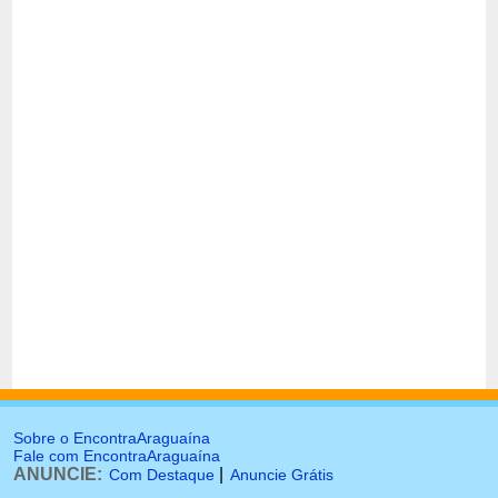
Sobre o EncontraAraguaína
Fale com EncontraAraguaína
ANUNCIE:
|
Com Destaque
Anuncie Grátis